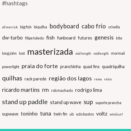
#hashtags
bodyboard
cabo frio
big fish
biquilha
crivella
all merrick
genesis
fish
dw-turbo
funboard
futures
filipe toledo
kite
masterizada
long john
lost
mormaii
mid length
midlength
praia do forte
pranchinha
quad fins
quadriquilha
powerlight
quilhas
região dos lagos
rack parede
remo
retro
ricardo martins
rm
rodrigo lima
rob machado
stand up paddle
sup
stand up wave
suporte prancha
tuna
voltz
toninho
supwave
twin fin
ub
udo bastos
windsurf