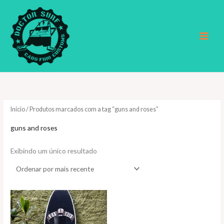
Ir
para
o
conteúdo
Início
/ Produtos marcados com a tag “guns and roses”
guns and roses
Exibindo um único resultado