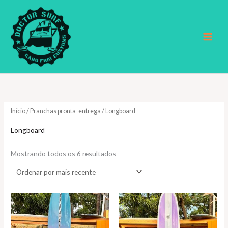
Ir
para
o
conteúdo
Início
/
Pranchas pronta-entrega
/ Longboard
Longboard
Classificado
Mostrando todos os 6 resultados
por
mais
recente