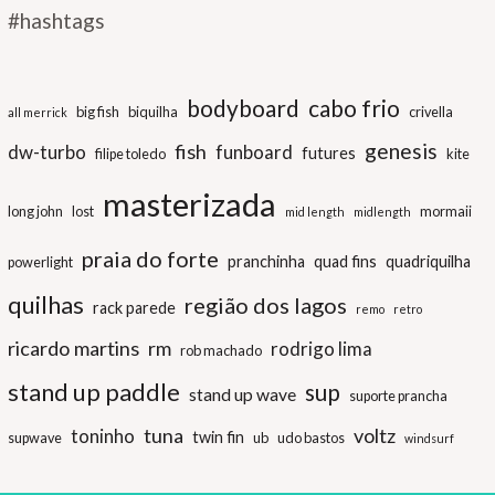
#hashtags
bodyboard
cabo frio
big fish
biquilha
crivella
all merrick
genesis
fish
dw-turbo
funboard
futures
filipe toledo
kite
masterizada
long john
lost
mormaii
mid length
midlength
praia do forte
pranchinha
quad fins
quadriquilha
powerlight
quilhas
região dos lagos
rack parede
remo
retro
ricardo martins
rm
rodrigo lima
rob machado
stand up paddle
sup
stand up wave
suporte prancha
tuna
voltz
toninho
twin fin
supwave
ub
udo bastos
windsurf