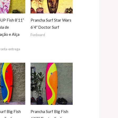
UP Fish 8’11”
Prancha Surf Star Wars
la de
6’4″ Doctor Surf
ação e Alça
Funboard
ronta-entrega
urf Big Fish
Prancha Surf Big Fish