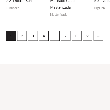
7’2″ Doctor Surf
Machado Cado
6’5″ Doct
Masterizada
Funboard
Big Fish
Masterizada
1
2
3
4
…
7
8
9
→