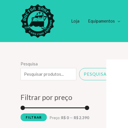
Ir
para
o
Loja
Equipamentos
conteúdo
Pesquisa
PESQUISA
Filtrar por preço
FILTRAR
P
P
Preço:
R$ 0
—
R$ 2.390
r
r