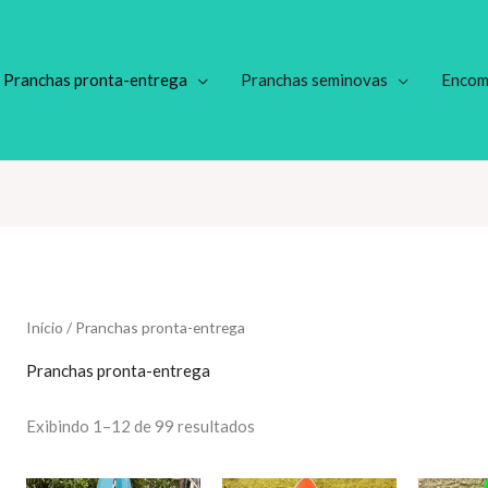
Pranchas pronta-entrega
Pranchas seminovas
Encom
Início
/ Pranchas pronta-entrega
Pranchas pronta-entrega
Classificado
Exibindo 1–12 de 99 resultados
por
mais
recente