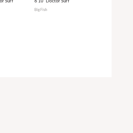
or Surf
6’10” Doctor Surf
Big Fish