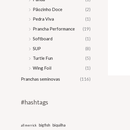
Pãozinho Doce
(2)
Pedra Viva
(1)
Prancha Performance
(19)
Softboard
(1)
SUP
(8)
Turtle Fun
(5)
Wing Foil
(1)
Pranchas seminovas
(116)
#hashtags
big fish
biquilha
all merrick