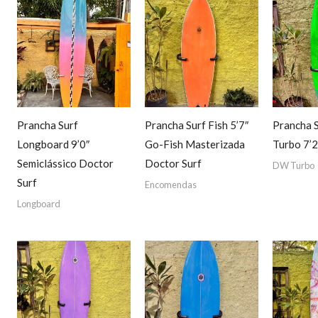
Prancha Surf
Prancha Surf Fish 5’7″
Prancha 
Longboard 9’0″
Go-Fish Masterizada
Turbo 7’2
Semiclássico Doctor
Doctor Surf
DW Turbo
Surf
Encomendas
Longboard