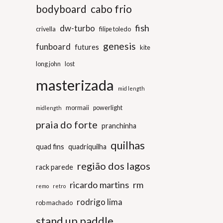
bodyboard
cabo frio
fish
dw-turbo
crivella
filipe toledo
genesis
funboard
futures
kite
long john
lost
masterizada
mid length
mormaii
powerlight
midlength
praia do forte
pranchinha
quilhas
quad fins
quadriquilha
região dos lagos
rack parede
ricardo martins
rm
remo
retro
rodrigo lima
rob machado
stand up paddle