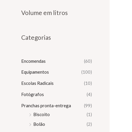
e
e
Volume em litros
ç
ç
o
o
m
m
Categorias
í
á
n
x
Encomendas
(60)
i
i
m
m
Equipamentos
(100)
o
o
Escolas Radicais
(10)
Fotógrafos
(4)
Pranchas pronta-entrega
(99)
Biscoito
(1)
Bolão
(2)