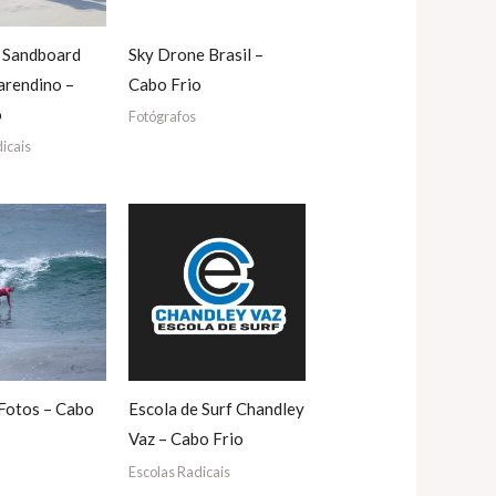
e Sandboard
Sky Drone Brasil –
arendino –
Cabo Frio
o
Fotógrafos
icais
Fotos – Cabo
Escola de Surf Chandley
Vaz – Cabo Frio
Escolas Radicais