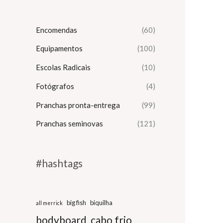
Encomendas
(60)
Equipamentos
(100)
Escolas Radicais
(10)
Fotógrafos
(4)
Pranchas pronta-entrega
(99)
Pranchas seminovas
(121)
#hashtags
big fish
biquilha
all merrick
bodyboard
cabo frio