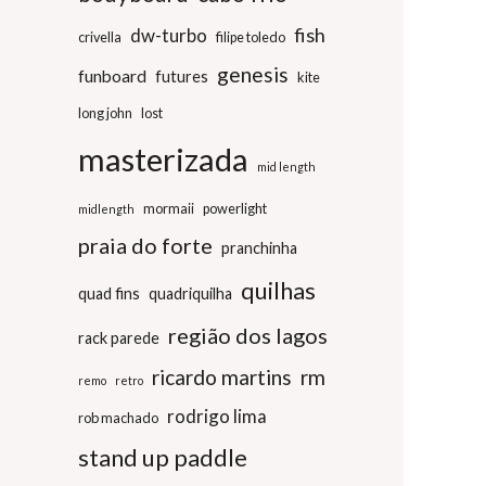
fish
dw-turbo
crivella
filipe toledo
genesis
funboard
futures
kite
long john
lost
masterizada
mid length
mormaii
powerlight
midlength
praia do forte
pranchinha
quilhas
quad fins
quadriquilha
região dos lagos
rack parede
ricardo martins
rm
remo
retro
rodrigo lima
rob machado
stand up paddle