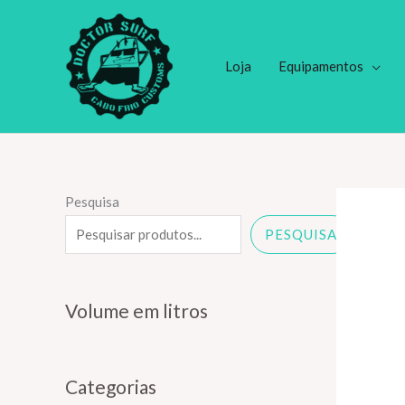
Ir
para
o
Loja
Equipamentos
conteúdo
Pesquisa
PESQUISA
Volume em litros
Categorias