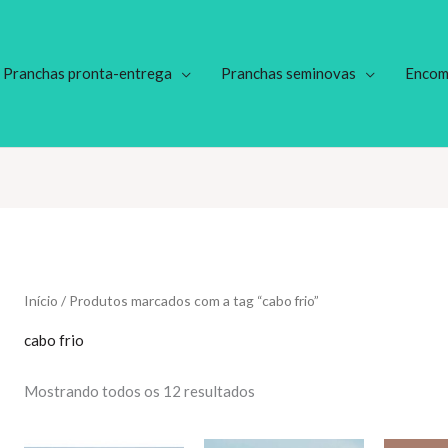
Pranchas pronta-entrega
Pranchas seminovas
Encom
Início
/ Produtos marcados com a tag “cabo frio”
cabo frio
Classificado
Mostrando todos os 12 resultados
por
mais
recente