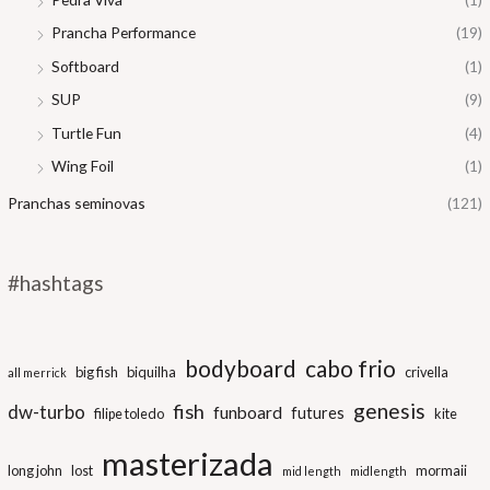
Prancha Performance
(19)
Softboard
(1)
SUP
(9)
Turtle Fun
(4)
Wing Foil
(1)
Pranchas seminovas
(121)
#hashtags
bodyboard
cabo frio
big fish
biquilha
crivella
all merrick
genesis
fish
dw-turbo
funboard
futures
filipe toledo
kite
masterizada
long john
lost
mormaii
mid length
midlength