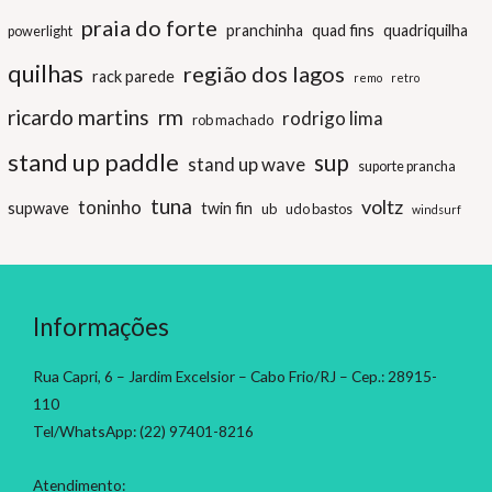
praia do forte
pranchinha
quad fins
quadriquilha
powerlight
quilhas
região dos lagos
rack parede
remo
retro
ricardo martins
rm
rodrigo lima
rob machado
stand up paddle
sup
stand up wave
suporte prancha
tuna
voltz
toninho
supwave
twin fin
ub
udo bastos
windsurf
Informações
Rua Capri, 6 – Jardim Excelsior – Cabo Frio/RJ – Cep.: 28915-
110
Tel/WhatsApp: (22) 97401-8216
Atendimento: