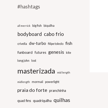
#hashtags
big fish
biquilha
all merrick
bodyboard
cabo frio
fish
dw-turbo
crivella
filipe toledo
genesis
funboard
futures
kite
long john
lost
masterizada
mid length
mormaii
powerlight
midlength
praia do forte
pranchinha
quilhas
quad fins
quadriquilha