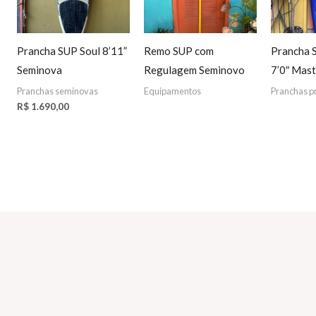
Prancha SUP Soul 8’11”
Remo SUP com
Prancha 
Seminova
Regulagem Seminovo
7’0″ Mast
Pranchas seminovas
Equipamentos
Pranchas p
R$
1.690,00