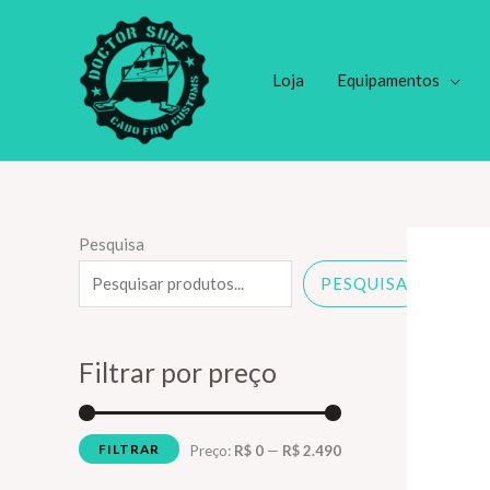
Ir
para
o
Loja
Equipamentos
conteúdo
Pesquisa
PESQUISA
Filtrar por preço
FILTRAR
P
P
Preço:
R$ 0
—
R$ 2.490
r
r