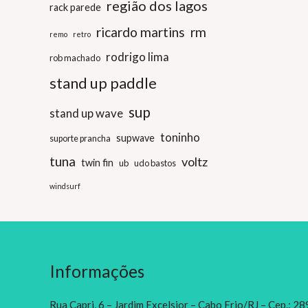
região dos lagos
rack parede
ricardo martins
rm
remo
retro
rodrigo lima
rob machado
stand up paddle
sup
stand up wave
toninho
supwave
suporte prancha
tuna
voltz
twin fin
ub
udo bastos
windsurf
Informações
Rua Capri, 6 – Jardim Excelsior – Cabo Frio/RJ – Cep.: 