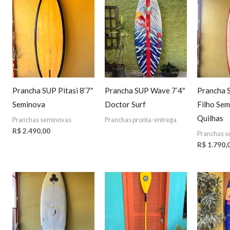
Prancha SUP Pitasi 8’7″
Prancha SUP Wave 7’4″
Prancha S
Seminova
Doctor Surf
Filho Se
Quilhas
Pranchas seminovas
Pranchas pronta-entrega
R$
2.490,00
Pranchas s
R$
1.790,