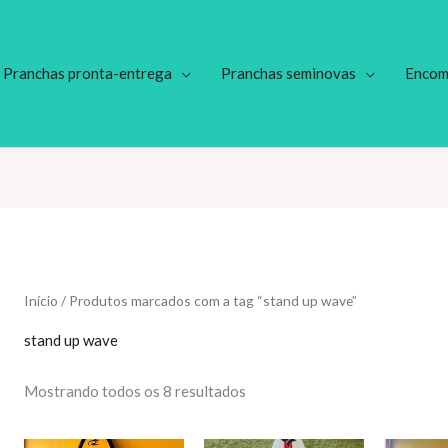
Pranchas pronta-entrega
Pranchas seminovas
Encom
Início
/ Produtos marcados com a tag “stand up wave”
stand up wave
Classificado
Mostrando todos os 8 resultados
por
mais
recente