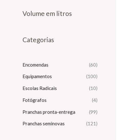
e
e
Volume em litros
ç
ç
o
o
m
m
Categorias
í
á
n
x
Encomendas
(60)
i
i
m
m
Equipamentos
(100)
o
o
Escolas Radicais
(10)
Fotógrafos
(4)
Pranchas pronta-entrega
(99)
Pranchas seminovas
(121)