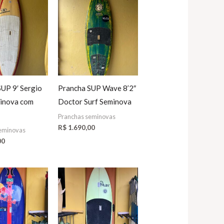
UP 9′ Sergio
Prancha SUP Wave 8’2″
minova com
Doctor Surf Seminova
Pranchas seminovas
R$
1.690,00
eminovas
00