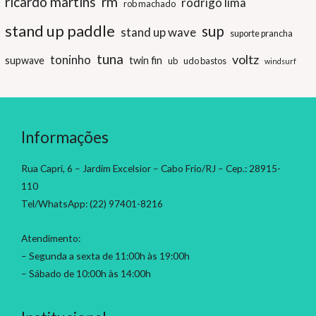
ricardo martins
rm
rodrigo lima
rob machado
stand up paddle
sup
stand up wave
suporte prancha
tuna
voltz
toninho
supwave
twin fin
ub
udo bastos
windsurf
Informações
Rua Capri, 6 – Jardim Excelsior – Cabo Frio/RJ – Cep.: 28915-
110
Tel/WhatsApp: (22) 97401-8216
Atendimento:
– Segunda a sexta de 11:00h às 19:00h
– Sábado de 10:00h às 14:00h