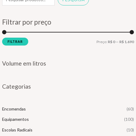
Filtrar por preço
P
P
FILTRAR
Preço:
R$ 0
—
R$ 1.690
r
r
e
e
Volume em litros
ç
ç
o
o
Categorias
í
á
n
x
Encomendas
(60)
i
i
Equipamentos
(100)
o
o
Escolas Radicais
(10)