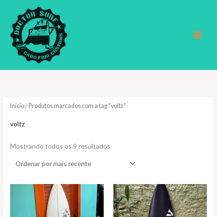
Ir
para
o
conteúdo
Início
/ Produtos marcados com a tag “voltz”
voltz
Classificado
Mostrando todos os 9 resultados
por
mais
recente