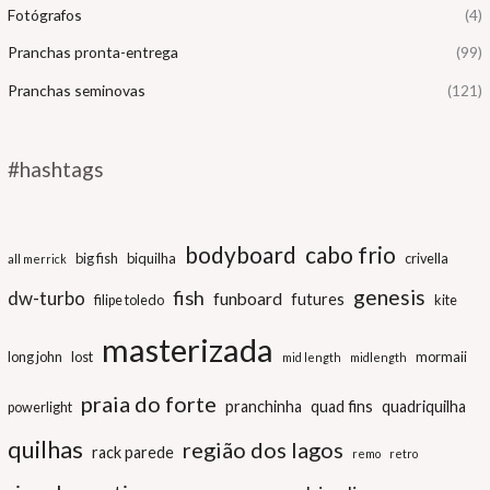
Fotógrafos
(4)
Pranchas pronta-entrega
(99)
Pranchas seminovas
(121)
#hashtags
bodyboard
cabo frio
big fish
biquilha
crivella
all merrick
genesis
fish
dw-turbo
funboard
futures
filipe toledo
kite
masterizada
long john
lost
mormaii
mid length
midlength
praia do forte
pranchinha
quad fins
quadriquilha
powerlight
quilhas
região dos lagos
rack parede
remo
retro