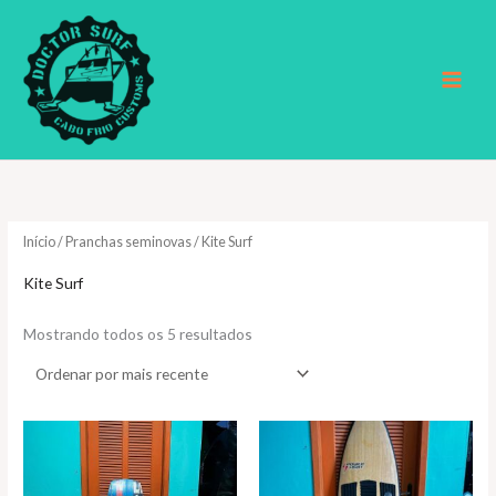
Ir
para
o
conteúdo
Início
/
Pranchas seminovas
/ Kite Surf
Kite Surf
Classificado
Mostrando todos os 5 resultados
por
mais
recente