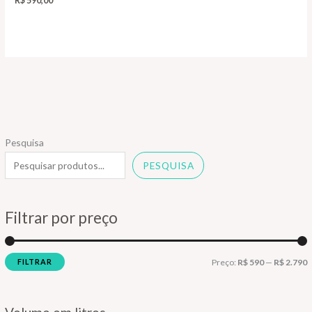
R$
590,00
Pesquisa
PESQUISA
Filtrar por preço
P
P
FILTRAR
Preço:
R$ 590
—
R$ 2.790
r
r
e
e