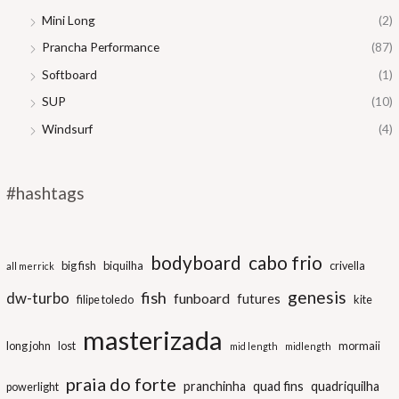
Mini Long
(2)
Prancha Performance
(87)
Softboard
(1)
SUP
(10)
Windsurf
(4)
#hashtags
bodyboard
cabo frio
big fish
biquilha
crivella
all merrick
genesis
fish
dw-turbo
funboard
futures
filipe toledo
kite
masterizada
long john
lost
mormaii
mid length
midlength
praia do forte
pranchinha
quad fins
quadriquilha
powerlight