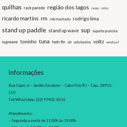
quilhas
região dos lagos
rack parede
remo
retro
ricardo martins
rm
rodrigo lima
rob machado
stand up paddle
sup
stand up wave
suporte prancha
tuna
voltz
toninho
supwave
twin fin
ub
udo bastos
windsurf
Informações
Rua Capri, 6 – Jardim Excelsior – Cabo Frio/RJ – Cep.: 28915-
110
Tel/WhatsApp: (22) 97401-8216
Atendimento:
– Segunda a sexta de 11:00h às 19:00h