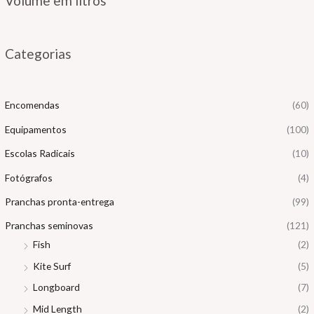
Volume em litros
ç
ç
o
o
Categorias
í
á
n
x
Encomendas
(60)
i
i
Equipamentos
(100)
o
o
Escolas Radicais
(10)
Fotógrafos
(4)
Pranchas pronta-entrega
(99)
Pranchas seminovas
(121)
Fish
(2)
Kite Surf
(5)
Longboard
(7)
Mid Length
(2)