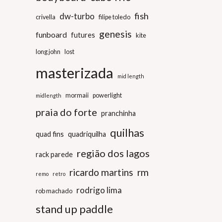
fish
dw-turbo
crivella
filipe toledo
genesis
funboard
futures
kite
long john
lost
masterizada
mid length
mormaii
powerlight
midlength
praia do forte
pranchinha
quilhas
quad fins
quadriquilha
região dos lagos
rack parede
ricardo martins
rm
remo
retro
rodrigo lima
rob machado
stand up paddle