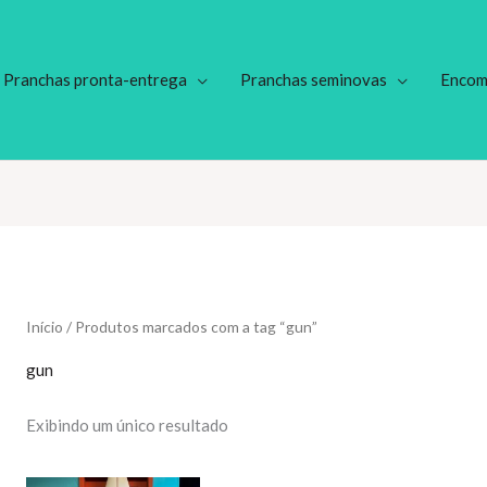
Pranchas pronta-entrega
Pranchas seminovas
Encom
Início
/ Produtos marcados com a tag “gun”
gun
Exibindo um único resultado