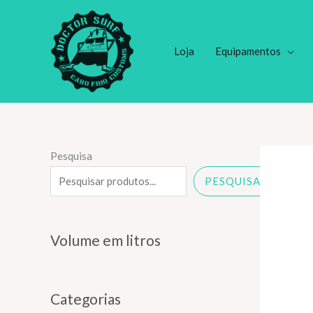
Ir
para
o
Loja
Equipamentos
conteúdo
Pesquisa
PESQUISA
Volume em litros
Categorias