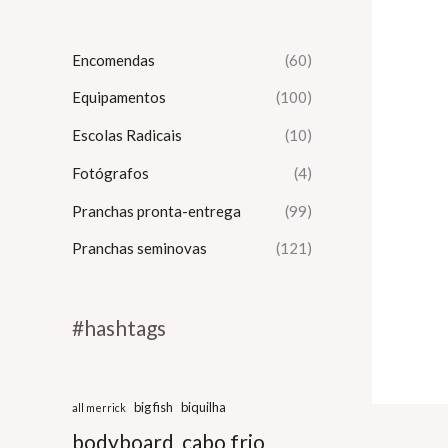
Encomendas
(60)
Equipamentos
(100)
Escolas Radicais
(10)
Fotógrafos
(4)
Pranchas pronta-entrega
(99)
Pranchas seminovas
(121)
#hashtags
big fish
biquilha
all merrick
bodyboard
cabo frio