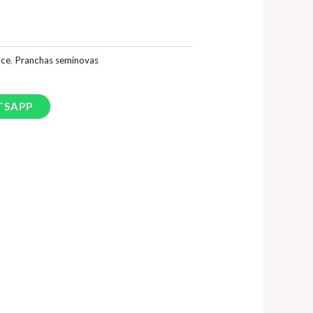
nce
,
Pranchas seminovas
TSAPP