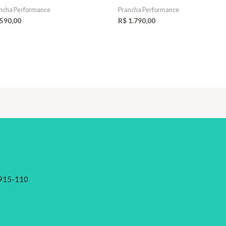
ncha Performance
Prancha Performance
590,00
R$
1.790,00
28915-110