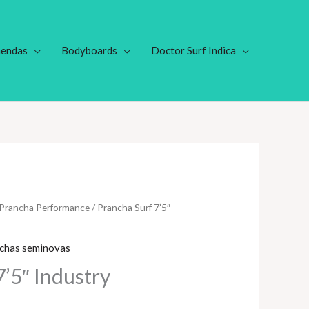
endas
Bodyboards
Doctor Surf Indica
Prancha Performance
/ Prancha Surf 7’5″
chas seminovas
7’5″ Industry