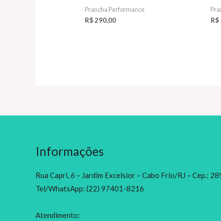
Prancha Performance
Pra
R$
290,00
R$
Informações
Rua Capri, 6 – Jardim Excelsior – Cabo Frio/RJ – Cep.: 
Tel/WhatsApp: (22) 97401-8216
Atendimento: