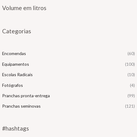
e
e
Volume em litros
ç
ç
o
o
Categorias
í
á
n
x
Encomendas
(60)
i
i
Equipamentos
(100)
o
o
Escolas Radicais
(10)
Fotógrafos
(4)
Pranchas pronta-entrega
(99)
Pranchas seminovas
(121)
#hashtags