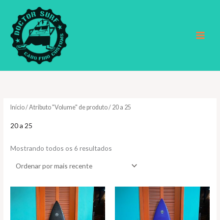
Ir
para
o
conteúdo
Início
/ Atributo "Volume" de produto / 20 a 25
20 a 25
Classificado
Mostrando todos os 6 resultados
por
mais
recente