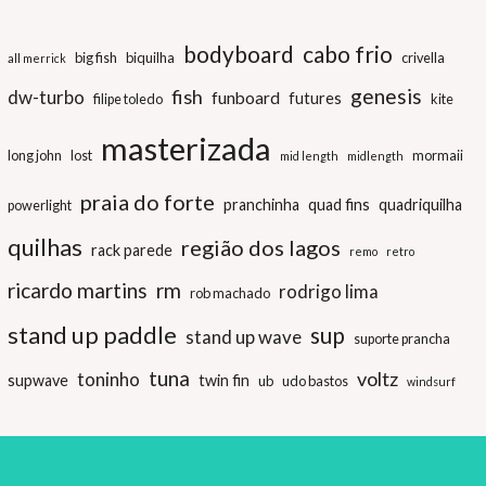
bodyboard
cabo frio
big fish
biquilha
crivella
all merrick
genesis
fish
dw-turbo
funboard
futures
filipe toledo
kite
masterizada
long john
lost
mormaii
mid length
midlength
praia do forte
pranchinha
quad fins
quadriquilha
powerlight
quilhas
região dos lagos
rack parede
remo
retro
ricardo martins
rm
rodrigo lima
rob machado
stand up paddle
sup
stand up wave
suporte prancha
tuna
voltz
toninho
supwave
twin fin
ub
udo bastos
windsurf