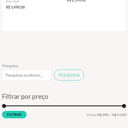
R$
2.390,00
Kite Surf
R$
1.490,00
Pesquisa
PESQUISA
Filtrar por preço
P
P
FILTRAR
Preço:
R$ 390
—
R$ 2.390
r
r