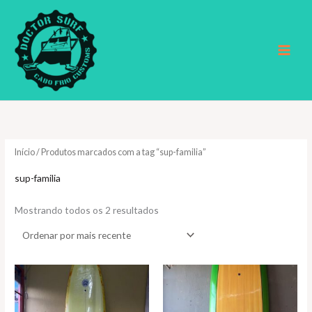
Ir
para
o
conteúdo
Início
/ Produtos marcados com a tag “sup-familia”
sup-familia
Classificado
Mostrando todos os 2 resultados
por
mais
recente