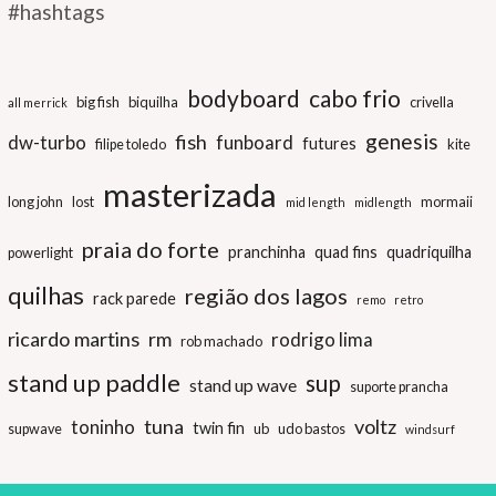
#hashtags
bodyboard
cabo frio
big fish
biquilha
crivella
all merrick
genesis
fish
dw-turbo
funboard
futures
filipe toledo
kite
masterizada
long john
lost
mormaii
mid length
midlength
praia do forte
pranchinha
quad fins
quadriquilha
powerlight
quilhas
região dos lagos
rack parede
remo
retro
ricardo martins
rm
rodrigo lima
rob machado
stand up paddle
sup
stand up wave
suporte prancha
tuna
voltz
toninho
twin fin
supwave
ub
udo bastos
windsurf