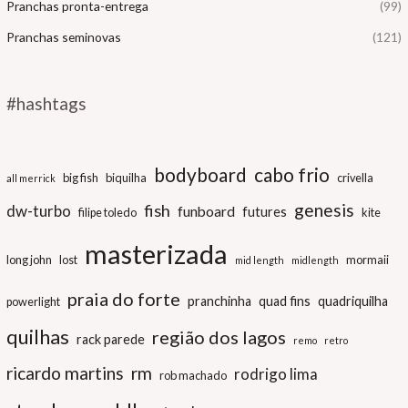
Pranchas pronta-entrega
(99)
Pranchas seminovas
(121)
#hashtags
bodyboard
cabo frio
big fish
biquilha
crivella
all merrick
genesis
fish
dw-turbo
funboard
futures
filipe toledo
kite
masterizada
long john
lost
mormaii
mid length
midlength
praia do forte
pranchinha
quad fins
quadriquilha
powerlight
quilhas
região dos lagos
rack parede
remo
retro
ricardo martins
rm
rodrigo lima
rob machado