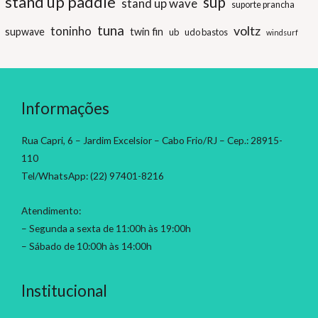
stand up paddle
sup
stand up wave
suporte prancha
tuna
voltz
toninho
supwave
twin fin
ub
udo bastos
windsurf
Informações
Rua Capri, 6 – Jardim Excelsior – Cabo Frio/RJ – Cep.: 28915-
110
Tel/WhatsApp: (22) 97401-8216
Atendimento:
– Segunda a sexta de 11:00h às 19:00h
– Sábado de 10:00h às 14:00h
Institucional