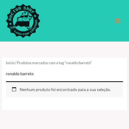
Ir
para
o
conteúdo
Início
/ Produtos marcados com a tag “ronaldo barreto”
ronaldo barreto
Nenhum produto foi encontrado para a sua seleção.