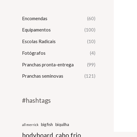
Encomendas
(60)
Equipamentos
(100)
Escolas Radicais
(10)
Fotógrafos
(4)
Pranchas pronta-entrega
(99)
Pranchas seminovas
(121)
#hashtags
big fish
biquilha
all merrick
bodyboard
cabo frio