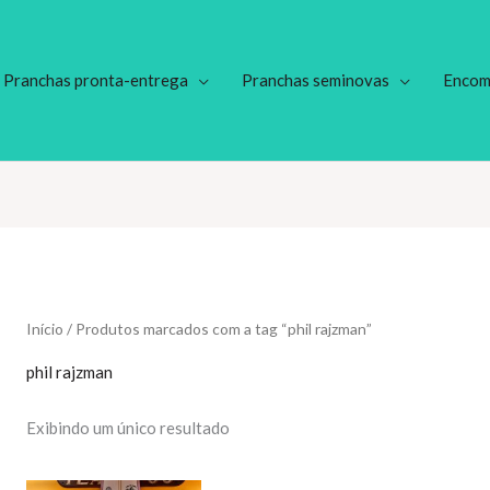
Pranchas pronta-entrega
Pranchas seminovas
Encom
Início
/ Produtos marcados com a tag “phil rajzman”
phil rajzman
Exibindo um único resultado