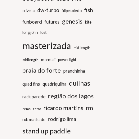
fish
dw-turbo
crivella
filipe toledo
genesis
funboard
futures
kite
long john
lost
masterizada
mid length
mormaii
powerlight
midlength
praia do forte
pranchinha
quilhas
quad fins
quadriquilha
região dos lagos
rack parede
ricardo martins
rm
remo
retro
rodrigo lima
rob machado
stand up paddle