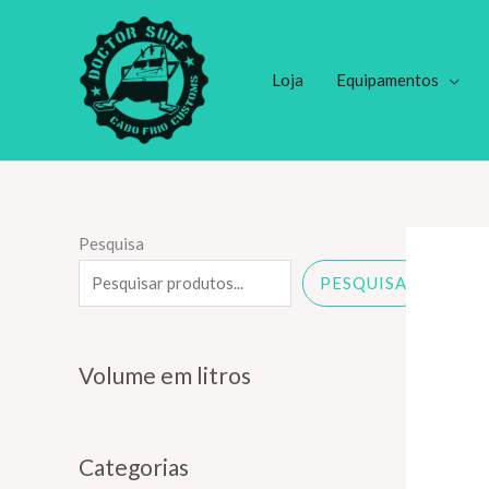
Ir
para
o
Loja
Equipamentos
conteúdo
Pesquisa
PESQUISA
Volume em litros
Categorias