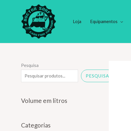
Ir
para
o
Loja
Equipamentos
conteúdo
Pesquisa
PESQUISA
Volume em litros
Categorias