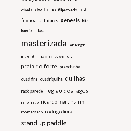
fish
dw-turbo
crivella
filipe toledo
genesis
funboard
futures
kite
long john
lost
masterizada
mid length
mormaii
powerlight
midlength
praia do forte
pranchinha
quilhas
quad fins
quadriquilha
região dos lagos
rack parede
ricardo martins
rm
remo
retro
rodrigo lima
rob machado
stand up paddle