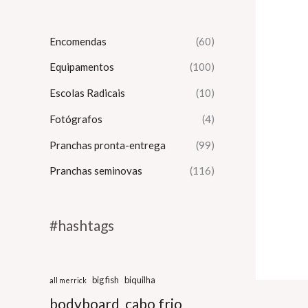
Encomendas
(60)
Equipamentos
(100)
Escolas Radicais
(10)
Fotógrafos
(4)
Pranchas pronta-entrega
(99)
Pranchas seminovas
(116)
#hashtags
big fish
biquilha
all merrick
bodyboard
cabo frio