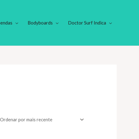
endas
Bodyboards
Doctor Surf Indica