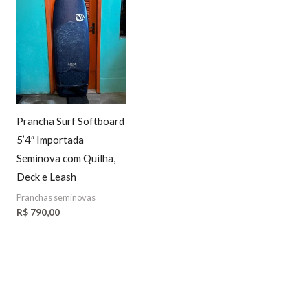
Prancha Surf Softboard
5’4″ Importada
Seminova com Quilha,
Deck e Leash
Pranchas seminovas
R$
790,00