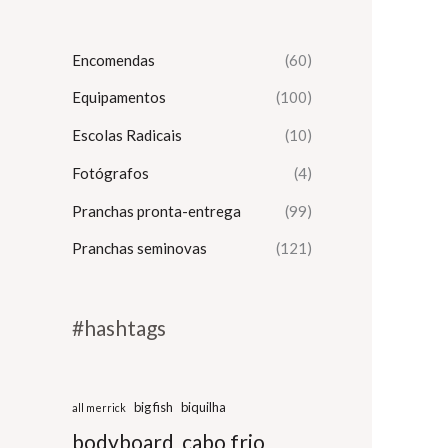
Encomendas
(60)
Equipamentos
(100)
Escolas Radicais
(10)
Fotógrafos
(4)
Pranchas pronta-entrega
(99)
Pranchas seminovas
(121)
#hashtags
big fish
biquilha
all merrick
bodyboard
cabo frio