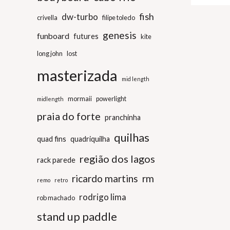
fish
dw-turbo
crivella
filipe toledo
genesis
funboard
futures
kite
long john
lost
masterizada
mid length
mormaii
powerlight
midlength
praia do forte
pranchinha
quilhas
quad fins
quadriquilha
região dos lagos
rack parede
ricardo martins
rm
remo
retro
rodrigo lima
rob machado
stand up paddle