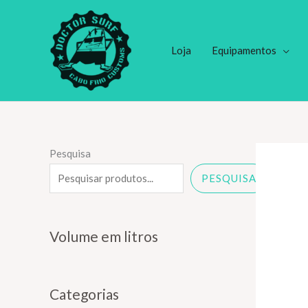
Ir
para
o
Loja
Equipamentos
conteúdo
Pesquisa
PESQUISA
Volume em litros
Categorias