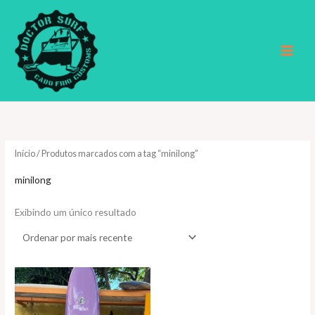
Ir
para
o
conteúdo
Início
/ Produtos marcados com a tag “minilong”
minilong
Exibindo um único resultado