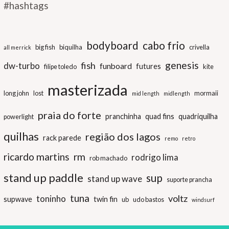
#hashtags
bodyboard
cabo frio
big fish
biquilha
crivella
all merrick
genesis
fish
dw-turbo
funboard
futures
filipe toledo
kite
masterizada
long john
lost
mormaii
mid length
midlength
praia do forte
pranchinha
quad fins
quadriquilha
powerlight
quilhas
região dos lagos
rack parede
remo
retro
ricardo martins
rm
rodrigo lima
rob machado
stand up paddle
sup
stand up wave
suporte prancha
tuna
voltz
toninho
supwave
twin fin
ub
udo bastos
windsurf