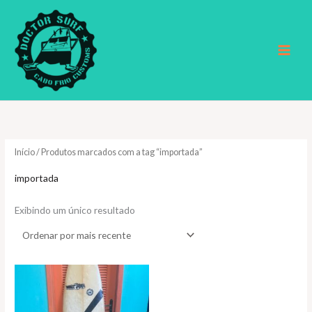
Ir
para
o
conteúdo
Início
/ Produtos marcados com a tag “importada”
importada
Exibindo um único resultado