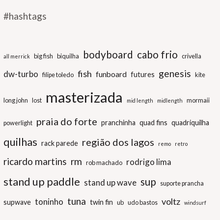
#hashtags
bodyboard
cabo frio
big fish
biquilha
crivella
all merrick
genesis
fish
dw-turbo
funboard
futures
filipe toledo
kite
masterizada
long john
lost
mormaii
mid length
midlength
praia do forte
pranchinha
quad fins
quadriquilha
powerlight
quilhas
região dos lagos
rack parede
remo
retro
ricardo martins
rm
rodrigo lima
rob machado
stand up paddle
sup
stand up wave
suporte prancha
tuna
voltz
toninho
supwave
twin fin
ub
udo bastos
windsurf