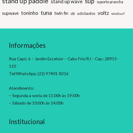
stand up paddle
sup
stand up wave
suporte prancha
tuna
voltz
toninho
supwave
twin fin
ub
udo bastos
windsurf
Informações
Rua Capri, 6 – Jardim Excelsior – Cabo Frio/RJ – Cep.: 28915-
110
Tel/WhatsApp: (22) 97401-8216
Atendimento:
– Segunda a sexta de 11:00h às 19:00h
– Sábado de 10:00h às 14:00h
Institucional