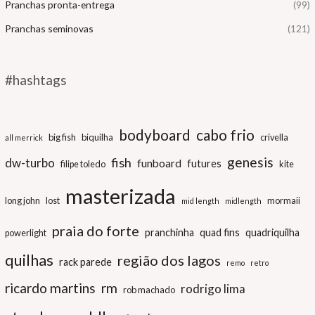
Pranchas pronta-entrega
(99)
Pranchas seminovas
(121)
#hashtags
bodyboard
cabo frio
big fish
biquilha
crivella
all merrick
genesis
fish
dw-turbo
funboard
futures
filipe toledo
kite
masterizada
long john
lost
mormaii
mid length
midlength
praia do forte
pranchinha
quad fins
quadriquilha
powerlight
quilhas
região dos lagos
rack parede
remo
retro
ricardo martins
rm
rodrigo lima
rob machado