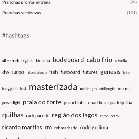
Pranchas pronta-entrega
(99)
Pranchas seminovas
(121)
#hashtags
bodyboard
cabo frio
big fish
biquilha
crivella
all merrick
genesis
fish
dw-turbo
funboard
futures
filipe toledo
kite
masterizada
long john
lost
mormaii
mid length
midlength
praia do forte
pranchinha
quad fins
quadriquilha
powerlight
quilhas
região dos lagos
rack parede
remo
retro
ricardo martins
rm
rodrigo lima
rob machado