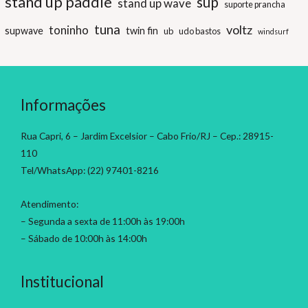
stand up paddle
sup
stand up wave
suporte prancha
tuna
voltz
toninho
supwave
twin fin
ub
udo bastos
windsurf
Informações
Rua Capri, 6 – Jardim Excelsior – Cabo Frio/RJ – Cep.: 28915-
110
Tel/WhatsApp: (22) 97401-8216
Atendimento:
– Segunda a sexta de 11:00h às 19:00h
– Sábado de 10:00h às 14:00h
Institucional