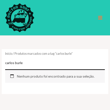
Ir
para
o
conteúdo
Início
/ Produtos marcados com a tag “carlos burle”
carlos burle
Nenhum produto foi encontrado para a sua seleção.