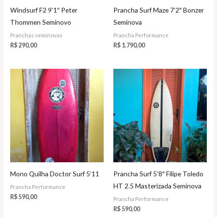
Windsurf F2 9’1″ Peter
Prancha Surf Maze 7’2″ Bonzer
Thommen Seminovo
Seminova
Pranchas seminovas
Prancha Performance
R$
290,00
R$
1.790,00
Mono Quilha Doctor Surf 5’11
Prancha Surf 5’8″ Filipe Toledo
HT 2.5 Masterizada Seminova
Prancha Performance
R$
590,00
Prancha Performance
R$
590,00