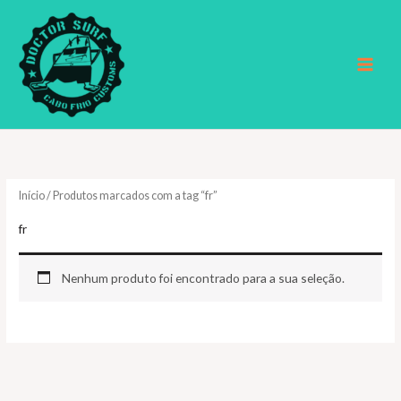
Ir
para
o
conteúdo
Início
/ Produtos marcados com a tag “fr”
fr
Nenhum produto foi encontrado para a sua seleção.