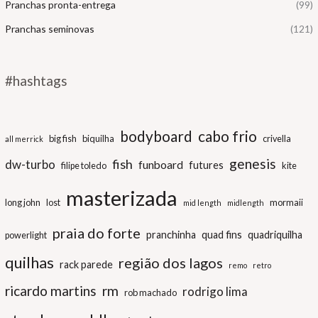
Pranchas pronta-entrega
(99)
Pranchas seminovas
(121)
#hashtags
bodyboard
cabo frio
big fish
biquilha
crivella
all merrick
genesis
fish
dw-turbo
funboard
futures
filipe toledo
kite
masterizada
long john
lost
mormaii
mid length
midlength
praia do forte
pranchinha
quad fins
quadriquilha
powerlight
quilhas
região dos lagos
rack parede
remo
retro
ricardo martins
rm
rodrigo lima
rob machado