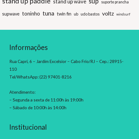
stand up paddle
sup
stand up wave
suporte prancha
tuna
voltz
toninho
supwave
twin fin
ub
udo bastos
windsurf
Informações
Rua Capri, 6 – Jardim Excelsior – Cabo Frio/RJ – Cep.: 28915-
110
Tel/WhatsApp: (22) 97401-8216
Atendimento:
– Segunda a sexta de 11:00h às 19:00h
– Sábado de 10:00h às 14:00h
Institucional