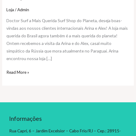
Loja
/
Admin
Doctor Surf a Mais Querida Surf Shop do Planeta, deseja boas-
vindas aos nossos clientes internacionais Arina e Alex! A loja mais
querida do Brasil agora também é a mais querida do planeta!
Ontem recebemos a visita da Arina e do Alex, casal muito
simpático da Rússia que mora atualmente no Paraguai. Arina
encontrou nossa loja […]
Doctor
Read More »
Surf
a
Mais
Querida
Surf
Shop
Informações
do
Rua Capri, 6 – Jardim Excelsior – Cabo Frio/RJ – Cep.: 28915-
Planeta!