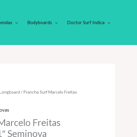
endas
Bodyboards
Doctor Surf Indica
Longboard
/ Prancha Surf Marcelo Freitas
ovas
Marcelo Freitas
1″ Seminova