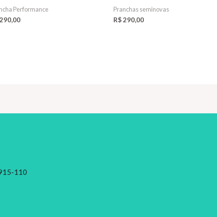
ncha Performance
Pranchas seminovas
290,00
R$
290,00
28915-110