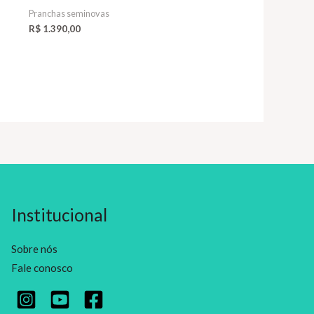
Pranchas seminovas
R$
1.390,00
Institucional
Sobre nós
Fale conosco