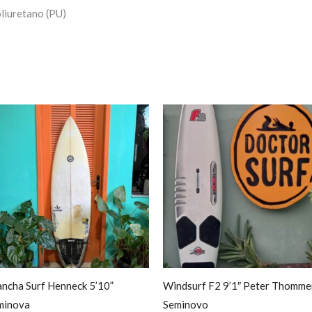
oliuretano (PU)
ancha Surf Henneck 5’10”
Windsurf F2 9’1″ Peter Thomme
minova
Seminovo