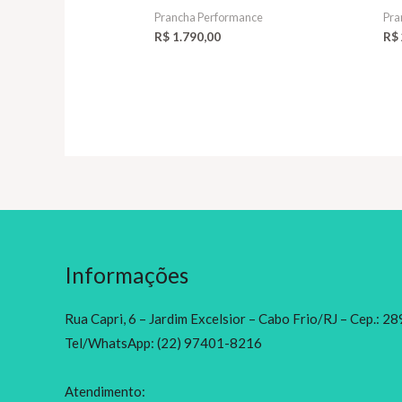
Prancha Performance
Pra
R$
1.790,00
R$
Informações
Rua Capri, 6 – Jardim Excelsior – Cabo Frio/RJ – Cep.: 
Tel/WhatsApp: (22) 97401-8216
Atendimento: