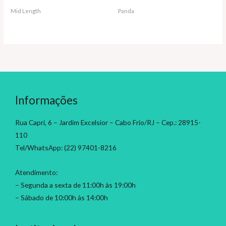
Mid Length
Panda
Informações
Rua Capri, 6 – Jardim Excelsior – Cabo Frio/RJ – Cep.: 28915-
110
Tel/WhatsApp: (22) 97401-8216
Atendimento:
– Segunda a sexta de 11:00h às 19:00h
– Sábado de 10:00h às 14:00h