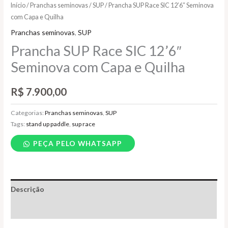
Início
/
Pranchas seminovas
/
SUP
/ Prancha SUP Race SIC 12’6″ Seminova
com Capa e Quilha
Pranchas seminovas
,
SUP
Prancha SUP Race SIC 12’6″
Seminova com Capa e Quilha
R$
7.900,00
Categorias:
Pranchas seminovas
,
SUP
Tags:
stand up paddle
,
sup race
PEÇA PELO WHATSAPP
Descrição
Informação adicional